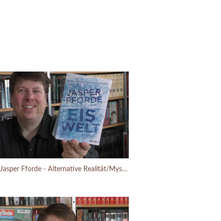
Eiswelt - Jasper Fforde - Alternative Realität/Mystery/SciFi - Buchbesprechung (2019)