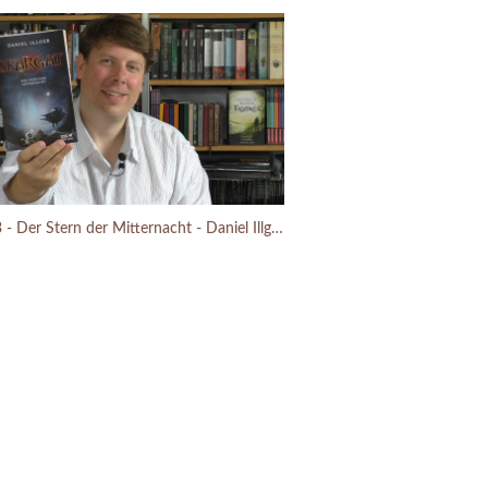
Skargat 3 - Der Stern der Mitternacht - Daniel Illger - Fantasy - Buchbesprechung (2017)