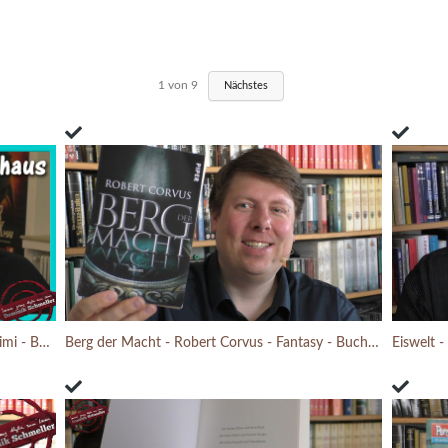
1
von
9
Nächstes
In ewiger Freunschaft - Nele Neuhaus - Krimi - Buchbesprechung (2026)
Berg der Macht - Robert Corvus - Fantasy - Buchbesprechung (2019)