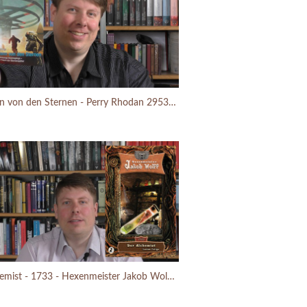
Der Mann von den Sternen - Perry Rhodan 2953 - Robert Corvus - Buchbesprechung (2018)
Der Alchemist - 1733 - Hexenmeister Jakob Wolff - Lucian Caligo -Mysteryreihe Buchbesprechung (2018)