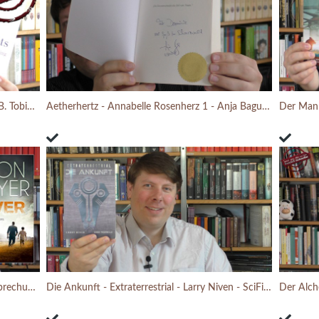
Schreibratgeber: 20 Masterplots - Ronald B. Tobias (2018)
Aetherhertz - Annabelle Rosenherz 1 - Anja Bagus – AetherPunk - Buchbesprechung (2018)
Fever - Deon Meyer - Dystopie - Buchbesprechung (2018)
Die Ankunft - Extraterrestrial - Larry Niven - SciFi - Buchbesprechung (2018)