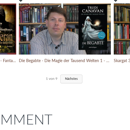
Wulferan - Der dunkle Held - Kilian Braun - Fantasy - Buchbesprechung (2017)
Die Begabte - Die Magie der Tausend Welten 1 - Trudi Canavan - Fantasy - Buchbesprechung (2017)
1
von
9
Nächstes
COMMENT