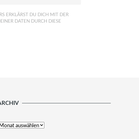
S ERKLÄRST DU DICH MIT DER
EINER DATEN DURCH DIESE
ARCHIV