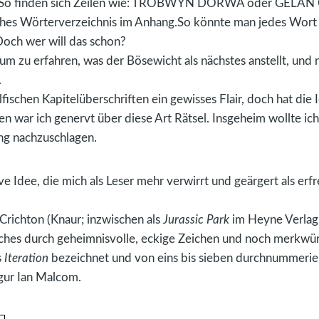
en. So finden sich Zeilen wie: TROBWYN DORWA oder GEL
isches Wörterverzeichnis im Anhang.So könnte man jedes Wort
Doch wer will das schon?
n, um zu erfahren, was der Bösewicht als nächstes anstellt, und 
.
lfischen Kapitelüberschriften ein gewisses Flair, doch hat die I
n war ich genervt über diese Art Rätsel. Insgeheim wollte ich
ang nachzuschlagen.
ive Idee, die mich als Leser mehr verwirrt und geärgert als er
Crichton (Knaur; inzwischen als
Jurassic Park
im Heyne Verlag;
ches durch geheimnisvolle, eckige Zeichen und noch merkwü
s
Iteration
bezeichnet und von eins bis sieben durchnummerier
gur Ian Malcom.