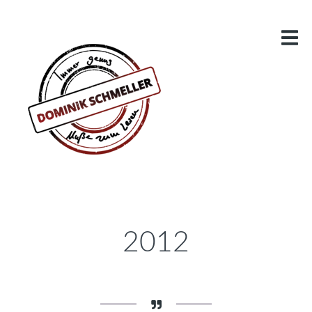
BLOG
MEINE ROMANE
LAMANIA
KONZEPT
STAFFEL: BUNTE HELDEN
VIDEOS
DRACHENZIRKEL
LESUNGSVIDEOS
DRACHENHÖHLE – DER PHANTASTIK-PODCAST
2012
MEINE BUCHBESPRECHUNGEN
ÜBER DEN AUTOR
KONTAKT