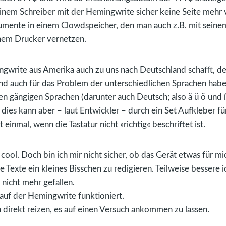
inem Schreiber mit der Hemingwrite sicher keine Seite mehr
okumente in einem Clowdspeicher, den man auch z.B. mit sei
inem Drucker vernetzen.
ingwrite aus Amerika auch zu uns nach Deutschland schafft, de
d auch für das Problem der unterschiedlichen Sprachen haben
en gängigen Sprachen (darunter auch Deutsch; also ä ü ö und 
, dies kann aber – laut Entwickler – durch ein Set Aufkleber f
t einmal, wenn die Tastatur nicht »richtig« beschriftet ist.
cool. Doch bin ich mir nicht sicher, ob das Gerät etwas für mi
Texte ein kleines Bisschen zu redigieren. Teilweise bessere i
 nicht mehr gefallen.
 auf der Hemingwrite funktioniert.
 direkt reizen, es auf einen Versuch ankommen zu lassen.