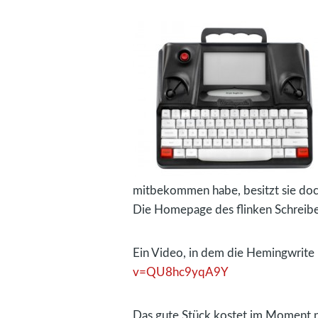
mitbekommen habe, besitzt sie doch
Die Homepage des flinken Schreiber
Ein Video, in dem die Hemingwrite b
v=QU8hc9yqA9Y
Das gute Stück kostet im Moment 