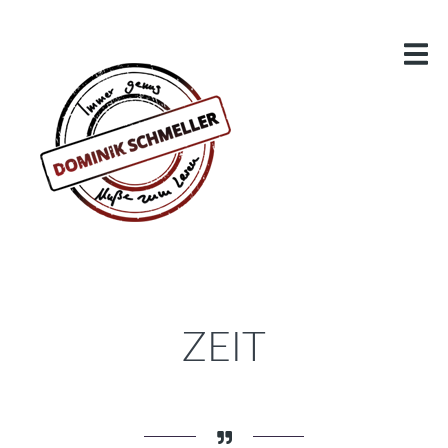
BLOG
MEINE ROMANE
LAMANIA
KONZEPT
STAFFEL: BUNTE HELDEN
VIDEOS
DRACHENZIRKEL
LESUNGSVIDEOS
DRACHENHÖHLE – DER PHANTASTIK-PODCAST
ZEIT
MEINE BUCHBESPRECHUNGEN
ÜBER DEN AUTOR
KONTAKT