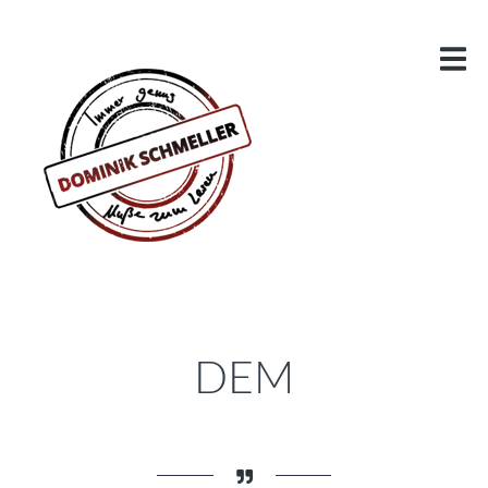
BLOG
MEINE ROMANE
LAMANIA
KONZEPT
STAFFEL: BUNTE HELDEN
VIDEOS
DRACHENZIRKEL
LESUNGSVIDEOS
DRACHENHÖHLE – DER PHANTASTIK-PODCAST
DEM
MEINE BUCHBESPRECHUNGEN
ÜBER DEN AUTOR
KONTAKT