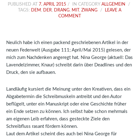
PUBLISHED AT
7. APRIL 2015
IN CATEGORY
ALLGEMEIN
TAGS:
DEM
,
DER
,
DRANG
,
MIT
,
ZWANG
LEAVE A
COMMENT
Neulich habe ich einen packend geschriebenen Artikel in der
neuen Federwelt (Ausgabe 111; April/Mai 2015) gelesen, der
mich zum Nachdenken angeregt hat. Nina George (aktuell: Das
Lavendelzimmer, Knaur) schreibt darin über Deadlines und den
Druck, den sie aufbauen.
Landläufig kursiert die Meinung unter den Kreativen, dass ein
Abgabetermin die Schreibmuskeln antreibt und den Autor
beflügelt, unter ein Manuskript oder eine Geschichte früher
ein Ende setzen zu können. Ich selbst habe schon mehrmals
am eigenen Leib erfahren, dass gesteckte Ziele den
Schreibfluss rasant fördern können.
Laut dem Artikel scheint dies auch bei Nina George für